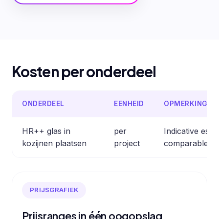
Kosten per onderdeel
ONDERDEEL
EENHEID
OPMERKING
HR++ glas in
per
Indicative est
kozijnen plaatsen
project
comparable pr
PRIJSGRAFIEK
Prijsranges in één oogopslag