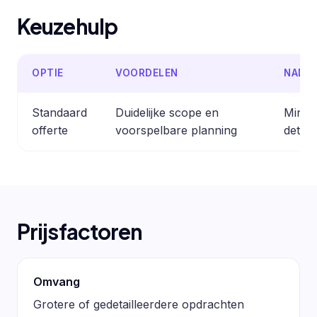
Keuzehulp
OPTIE
VOORDELEN
NADE
Standaard
Duidelijke scope en
Minder
offerte
voorspelbare planning
detail
Prijsfactoren
Omvang
Grotere of gedetailleerdere opdrachten