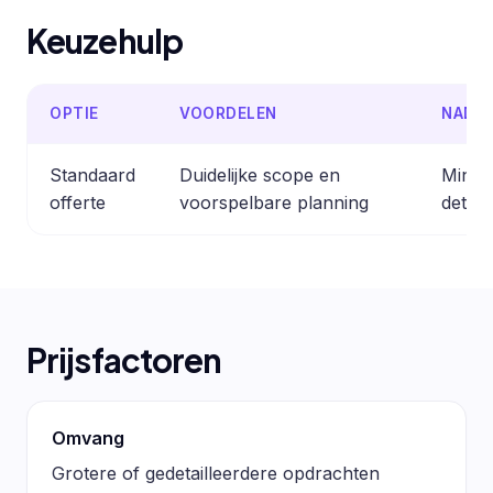
Keuzehulp
OPTIE
VOORDELEN
NADE
Standaard
Duidelijke scope en
Minder
offerte
voorspelbare planning
detail
Prijsfactoren
Omvang
Grotere of gedetailleerdere opdrachten