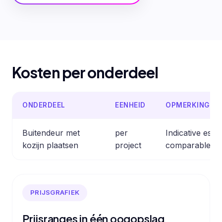
Kosten per onderdeel
ONDERDEEL
EENHEID
OPMERKING
Buitendeur met
per
Indicative est
kozijn plaatsen
project
comparable pr
PRIJSGRAFIEK
Prijsranges in één oogopslag