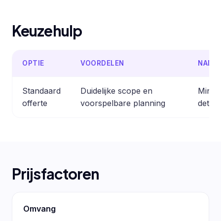
Keuzehulp
OPTIE
VOORDELEN
NADE
Standaard
Duidelijke scope en
Minder
offerte
voorspelbare planning
detail
Prijsfactoren
Omvang