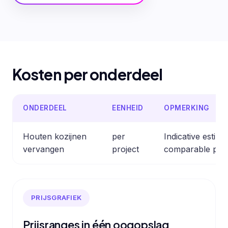
Kosten per onderdeel
ONDERDEEL
EENHEID
OPMERKING
Houten kozijnen
per
Indicative estim
vervangen
project
comparable prof
PRIJSGRAFIEK
Prijsranges in één oogopslag