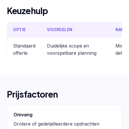
Keuzehulp
OPTIE
VOORDELEN
NADE
Standaard
Duidelijke scope en
Minder
offerte
voorspelbare planning
detail
Prijsfactoren
Omvang
Grotere of gedetailleerdere opdrachten