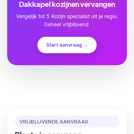
Dakkapel kozijnen vervangen
Vergelijk tot 5 Kozijn specialist uit je regio.
Geheel vrijblijvend.
Start aanvraag →
VRIJBLIJVENDE AANVRAAG