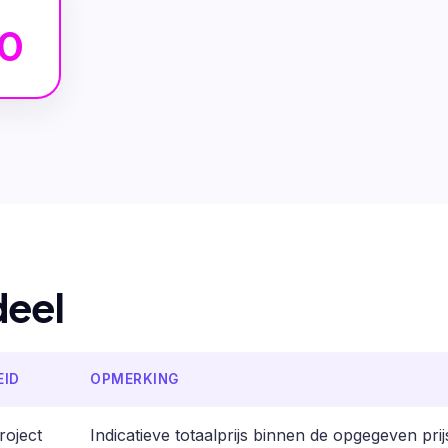
00
deel
EID
OPMERKING
roject
Indicatieve totaalprijs binnen de opgegeven pri