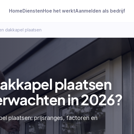
Home
Diensten
Hoe het werkt
Aanmelden als bedrijf
en dakkapel plaatsen
dakkapel plaatsen
erwachten in 2026?
el plaatsen: prijsranges, factoren en