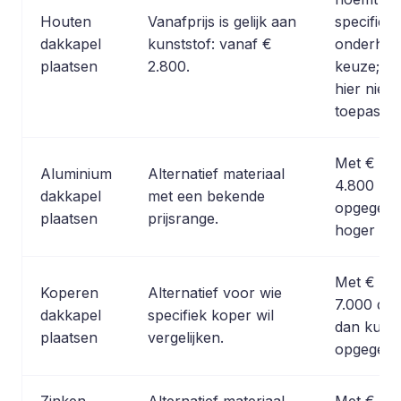
Houten
Vanafprijs is gelijk aan
specifiek 
dakkapel
kunststof: vanaf €
onderhoud
plaatsen
2.800.
keuze; da
hier niet 
toepassin
Met € 3.8
Aluminium
Alternatief materiaal
4.800 ligt
dakkapel
met een bekende
opgegeve
plaatsen
prijsrange.
hoger dan
Met € 5.5
Koperen
Alternatief voor wie
7.000 dui
dakkapel
specifiek koper wil
dan kunst
plaatsen
vergelijken.
opgegeve
Zinken
Alternatief materiaal
Met € 5.7