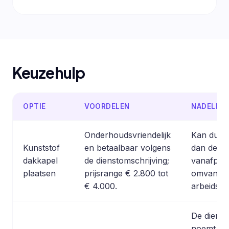
Keuzehulp
OPTIE
VOORDELEN
NADELEN
Onderhoudsvriendelijk
Kan duurd
Kunststof
en betaalbaar volgens
dan de la
dakkapel
de dienstomschrijving;
vanafprij
plaatsen
prijsrange € 2.800 tot
omvang, r
€ 4.000.
arbeidsu
De dienst
noemt ku