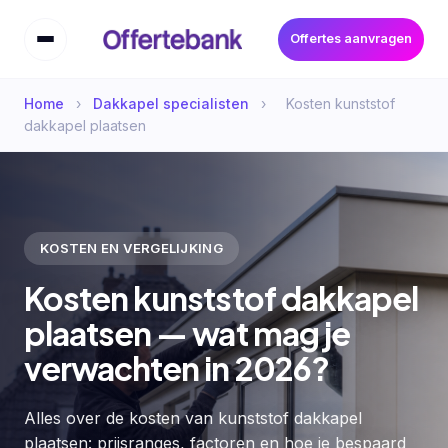
Offertes aanvragen
Home
›
Dakkapel specialisten
›
Kosten kunststof
dakkapel plaatsen
KOSTEN EN VERGELIJKING
Kosten kunststof dakkapel
plaatsen — wat mag je
verwachten in 2026?
Alles over de kosten van kunststof dakkapel
plaatsen: prijsranges, factoren en hoe je bespaard