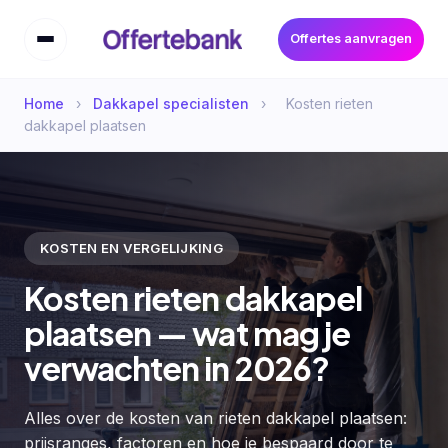
Offertes aanvragen
Home
›
Dakkapel specialisten
›
Kosten rieten
dakkapel plaatsen
KOSTEN EN VERGELIJKING
Kosten rieten dakkapel
plaatsen — wat mag je
verwachten in 2026?
Alles over de kosten van rieten dakkapel plaatsen:
prijsranges, factoren en hoe je bespaard door te