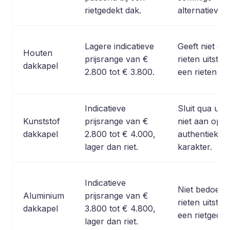
rietgedekt dak.
alternatieven.
Lagere indicatieve
Geeft niet de
Houten
prijsrange van €
rieten uitstral
dakkapel
2.800 tot € 3.800.
een rieten da
Indicatieve
Sluit qua uits
Kunststof
prijsrange van €
niet aan op h
dakkapel
2.800 tot € 4.000,
authentieke r
lager dan riet.
karakter.
Indicatieve
Niet bedoeld 
Aluminium
prijsrange van €
rieten uitstral
dakkapel
3.800 tot € 4.800,
een rietgedek
lager dan riet.