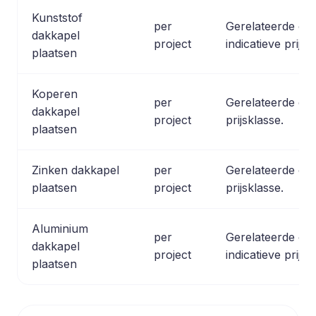
Kunststof
per
Gerelateerde opt
dakkapel
project
indicatieve prijsr
plaatsen
Koperen
per
Gerelateerde opti
dakkapel
project
prijsklasse.
plaatsen
Zinken dakkapel
per
Gerelateerde opti
plaatsen
project
prijsklasse.
Aluminium
per
Gerelateerde opt
dakkapel
project
indicatieve prijsr
plaatsen