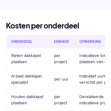
Kosten per onderdeel
ONDERDEEL
EENHEID
OPMERKING
Rieten dakkapel
per
Indicatieve totaa
plaatsen
project
plaatsen van een
Arbeid dakkapel
Indicatief uurtar
per uur
specialist
verschilt per pro
Houten dakkapel
per
Gerelateerde opt
plaatsen
project
indicatieve prijsr