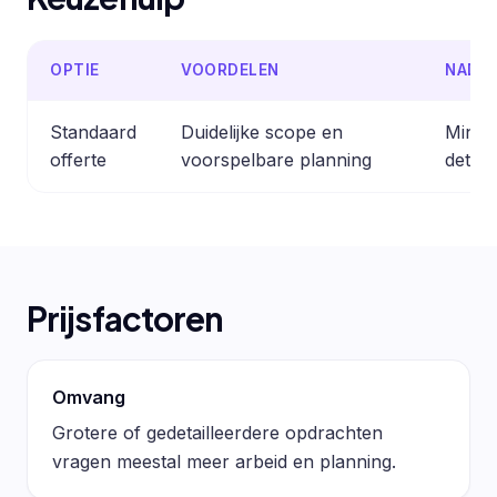
OPTIE
VOORDELEN
NADE
Standaard
Duidelijke scope en
Minder
offerte
voorspelbare planning
detail
Prijsfactoren
Omvang
Grotere of gedetailleerdere opdrachten
vragen meestal meer arbeid en planning.