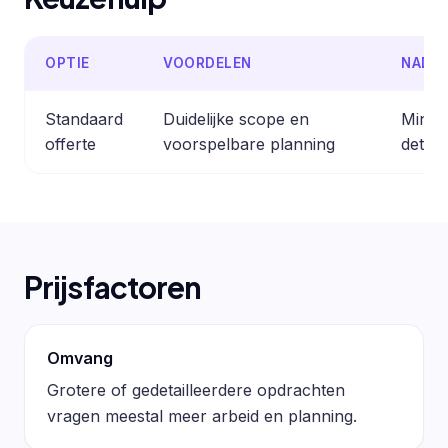
OPTIE
VOORDELEN
NADE
Standaard
Duidelijke scope en
Minder
offerte
voorspelbare planning
detail
Prijsfactoren
Omvang
Grotere of gedetailleerdere opdrachten
vragen meestal meer arbeid en planning.