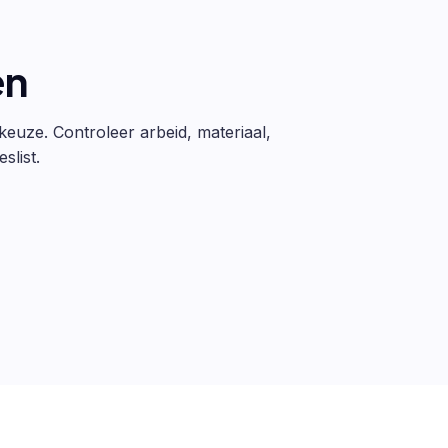
en
 keuze. Controleer arbeid, materiaal,
slist.