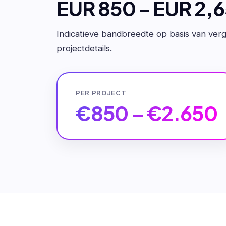
EUR 850 - EUR 2,
Indicatieve bandbreedte op basis van verge
projectdetails.
PER PROJECT
€850 – €2.650