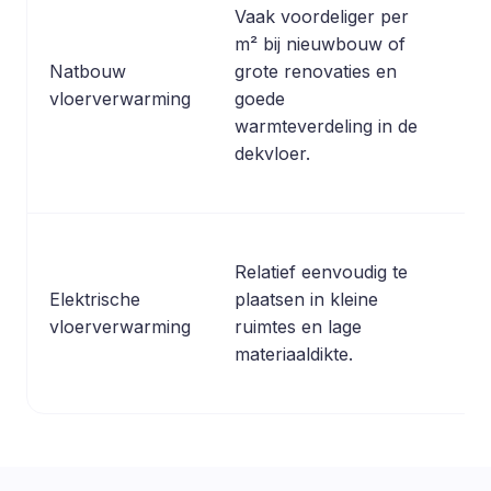
Vaak voordeliger per
Zw
m² bij nieuwbouw of
sy
Natbouw
grote renovaties en
op
vloerverwarming
goede
la
warmteverdeling in de
do
dekvloer.
In
Relatief eenvoudig te
du
Elektrische
plaatsen in kleine
ho
vloerverwarming
ruimtes en lage
vo
materiaaldikte.
op