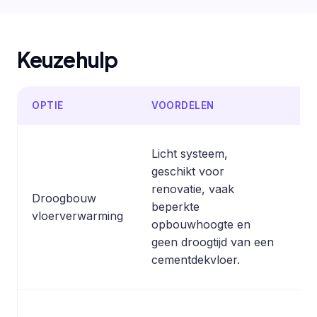
Keuzehulp
OPTIE
VOORDELEN
NA
Licht systeem,
Pe
geschikt voor
du
renovatie, vaak
Droogbouw
na
beperkte
vloerverwarming
vr
opbouwhoogte en
st
geen droogtijd van een
on
cementdekvloer.