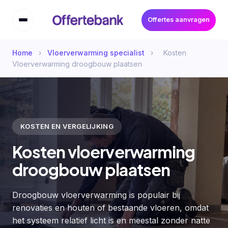
Offertes aanvragen
Home
›
Vloerverwarming specialist
›
Kosten
Vloerverwarming droogbouw plaatsen
KOSTEN EN VERGELIJKING
Kosten vloerverwarming
droogbouw plaatsen
Droogbouw vloerverwarming is populair bij
renovaties en houten of bestaande vloeren, omdat
het systeem relatief licht is en meestal zonder natte