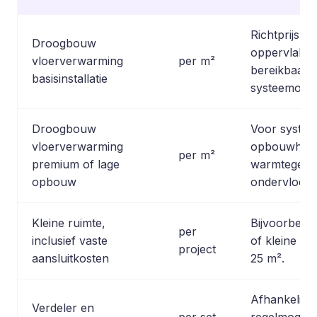
Richtprijs v
Droogbouw
oppervlakte
vloerverwarming
per m²
bereikbaarh
basisinstallatie
systeemopb
Droogbouw
Voor system
vloerverwarming
opbouwhoog
per m²
premium of lage
warmtegelei
opbouw
ondervloer.
Kleine ruimte,
Bijvoorbeel
per
inclusief vaste
of kleine aa
project
aansluitkosten
25 m².
Afhankelijk 
Verdeler en
per set
regelmogelij