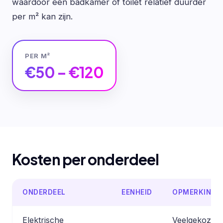
waardoor een badkamer of toilet relatief duurder
per m² kan zijn.
PER M²
€50 – €120
Kosten per onderdeel
ONDERDEEL
EENHEID
OPMERKING
Elektrische
Veelgekozen 