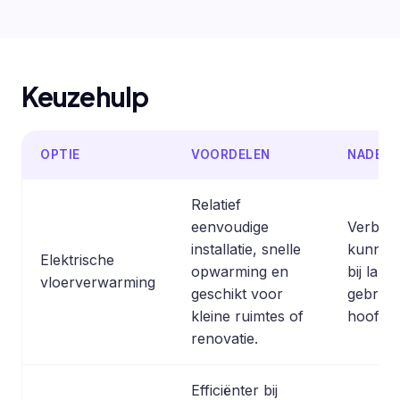
Keuzehulp
OPTIE
VOORDELEN
NADELE
Relatief
eenvoudige
Verbrui
installatie, snelle
kunnen 
Elektrische
opwarming en
bij lang
vloerverwarming
geschikt voor
gebruik
kleine ruimtes of
hoofdv
renovatie.
Efficiënter bij