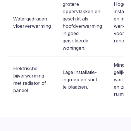
grotere
Hogere
oppervlakken en
installa
Watergedragen
geschikt als
en ingr
vloerverwarming
hoofdverwarming
werkza
in goed
vooral b
geïsoleerde
renovat
woningen.
Minder
Elektrische
Lage installatie-
gelijkma
bijverwarming
ingreep en snel
warmtev
met radiator of
te plaatsen.
en zich
paneel
ruimte.