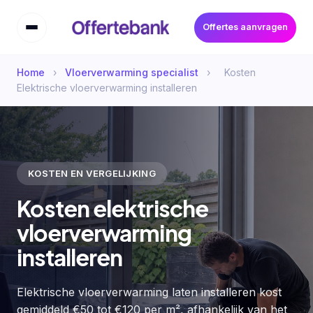
Offertes aanvragen
Home
›
Vloerverwarming specialist
›
Kosten
Elektrische vloerverwarming installeren
KOSTEN EN VERGELIJKING
Kosten elektrische
vloerverwarming
installeren
Elektrische vloerverwarming laten installeren kost
gemiddeld €50 tot €120 per m², afhankelijk van het