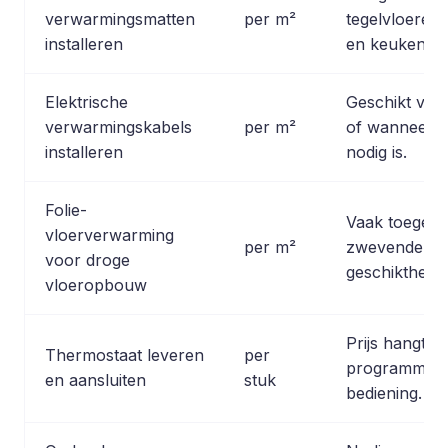
verwarmingsmatten
per m²
tegelvloeren
installeren
en keukens.
Elektrische
Geschikt voo
verwarmingskabels
per m²
of wanneer e
installeren
nodig is.
Folie-
Vaak toegepa
vloerverwarming
per m²
zwevende vlo
voor droge
geschiktheid 
vloeropbouw
Prijs hangt a
Thermostaat leveren
per
programmeer
en aansluiten
stuk
bediening.