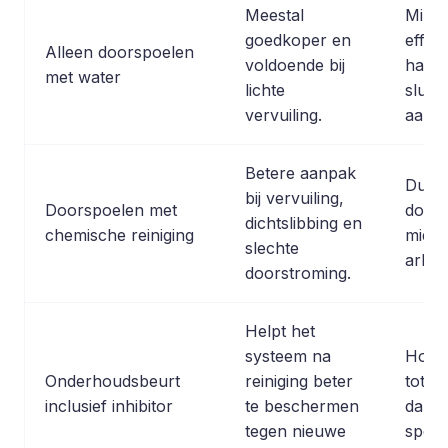
Meestal
Mind
goedkoper en
effect
Alleen doorspoelen
voldoende bij
hardn
met water
lichte
sludg
vervuiling.
aansl
Betere aanpak
Duur
bij vervuiling,
Doorspoelen met
door 
dichtslibbing en
chemische reiniging
midde
slechte
arbeid
doorstroming.
Helpt het
systeem na
Hoge
Onderhoudsbeurt
reiniging beter
totaal
inclusief inhibitor
te beschermen
dan a
tegen nieuwe
spoel