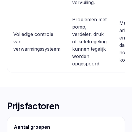
vervuiling.
Problemen met
Meer
pomp,
arbei
Volledige controle
verdeler, druk
en
van
of ketelregeling
daar
verwarmingssysteem
kunnen tegelijk
hoge
worden
koste
opgespoord.
Prijsfactoren
Aantal groepen