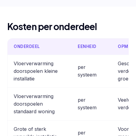
Kosten per onderdeel
ONDERDEEL
EENHEID
OPMERK
Vloerverwarming
Geschik
per
doorspoelen kleine
verdele
systeem
installatie
groepen 
Vloerverwarming
per
Veelvoo
doorspoelen
systeem
verdele
standaard woning
Grote of sterk
Voor gr
per