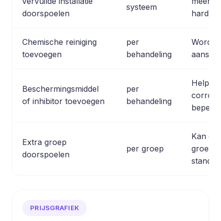
vervuilde installatie
meerder
systeem
doorspoelen
hardnek
Chemische reiniging
per
Wordt ge
toevoegen
behandeling
aanslag
Helpt n
Beschermingsmiddel
per
corrosi
of inhibitor toevoegen
behandeling
beperke
Kan gel
Extra groep
per groep
groepe
doorspoelen
standaar
PRIJSGRAFIEK