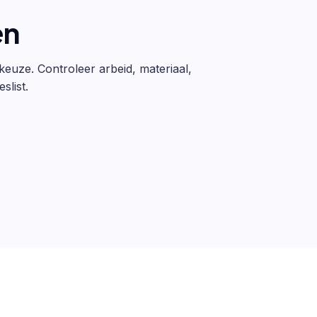
en
 keuze. Controleer arbeid, materiaal,
slist.