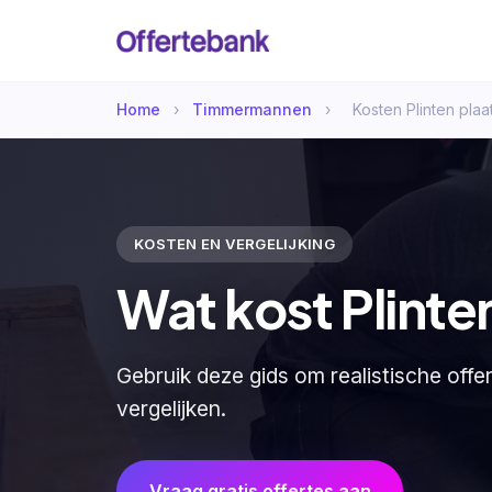
Home
›
Timmermannen
›
Kosten Plinten plaa
KOSTEN EN VERGELIJKING
Wat kost Plinte
Gebruik deze gids om realistische offe
vergelijken.
Vraag gratis offertes aan