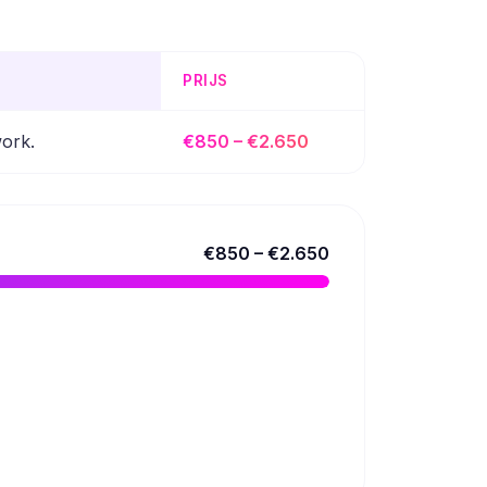
PRIJS
work.
€850 – €2.650
€850 – €2.650