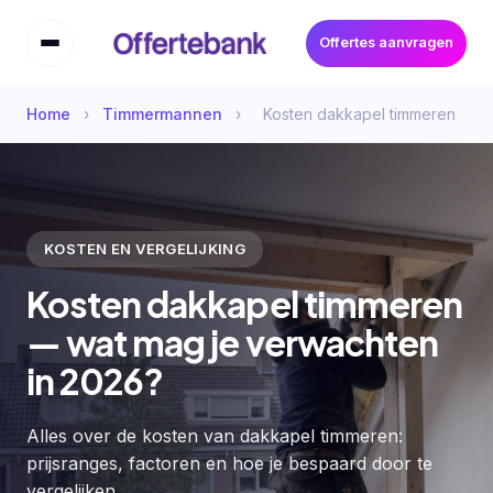
Offertes aanvragen
Home
›
Timmermannen
›
Kosten dakkapel timmeren
KOSTEN EN VERGELIJKING
Kosten dakkapel timmeren
— wat mag je verwachten
in 2026?
Alles over de kosten van dakkapel timmeren:
prijsranges, factoren en hoe je bespaard door te
vergelijken.