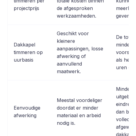
timmeren per
totale kosten binnen
kunnen 
projectprijs
de afgesproken
meerkos
werkzaamheden.
geven.
Geschikt voor
De totaal
kleinere
Dakkapel
minder
aanpassingen, losse
timmeren op
voorspe
afwerking of
uurbasis
als het a
aanvullend
uren opl
maatwerk.
Minder
uitgebre
Meestal voordeliger
eindresu
Eenvoudige
doordat er minder
dan bij 
afwerking
materiaal en arbeid
volledig
nodig is.
afgewer
dakkapel