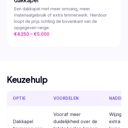
Een dakkapel met meer omvang, meer
materiaalgebruik of extra timmerwerk. Hierdoor
loopt de prijs richting de bovenkant van de
opgegeven range.
€4.250 – €5.000
Keuzehulp
OPTIE
VOORDELEN
NADELE
Vooraf meer
Wijzigin
Dakkapel
duidelijkheid over de
extra we