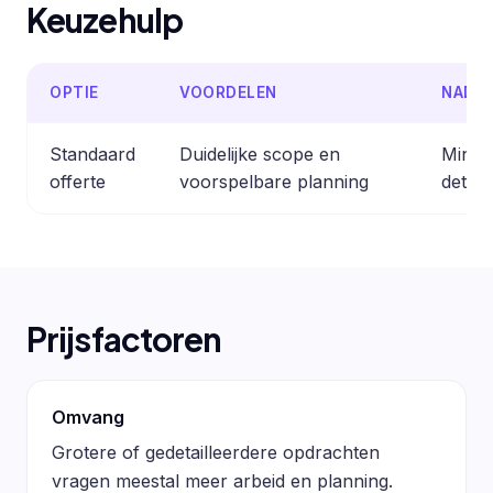
Keuzehulp
OPTIE
VOORDELEN
NADE
Standaard
Duidelijke scope en
Minder
offerte
voorspelbare planning
detail
Prijsfactoren
Omvang
Grotere of gedetailleerdere opdrachten
vragen meestal meer arbeid en planning.