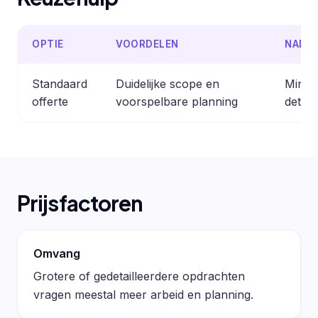
OPTIE
VOORDELEN
NADE
Standaard
Duidelijke scope en
Minder
offerte
voorspelbare planning
detail
Prijsfactoren
Omvang
Grotere of gedetailleerdere opdrachten
vragen meestal meer arbeid en planning.