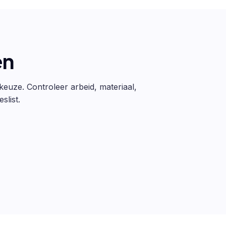
en
 keuze. Controleer arbeid, materiaal,
slist.