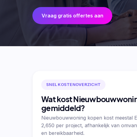
Vraag gratis offertes aan
SNEL KOSTENOVERZICHT
Wat kost Nieuwbouwwoni
gemiddeld?
Nieuwbouwwoning kopen kost meestal 
2,650 per project, afhankelijk van omvan
en bereikbaarheid.