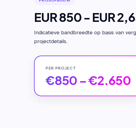
EUR 850 - EUR 2,
Indicatieve bandbreedte op basis van verge
projectdetails.
PER PROJECT
€850 – €2.650