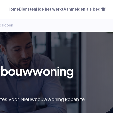
Home
Diensten
Hoe het werkt
Aanmelden als bedrijf
g kopen
uwbouwwoning
fertes voor Nieuwbouwwoning kopen te