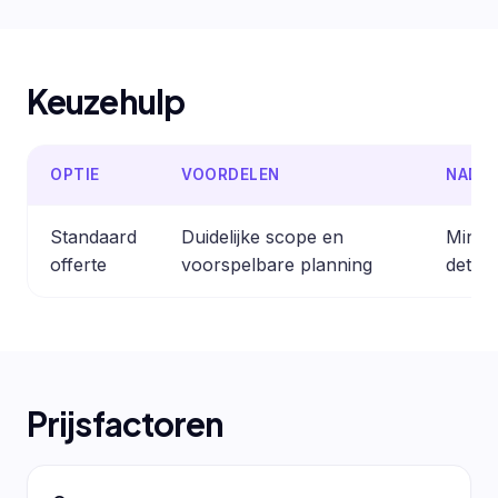
Keuzehulp
OPTIE
VOORDELEN
NADE
Standaard
Duidelijke scope en
Minder
offerte
voorspelbare planning
detail
Prijsfactoren