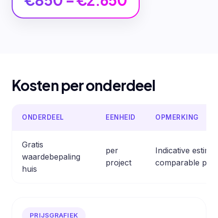
€850 – €2.650
Kosten per onderdeel
ONDERDEEL
EENHEID
OPMERKING
Gratis
per
Indicative estim
waardebepaling
project
comparable prof
huis
PRIJSGRAFIEK