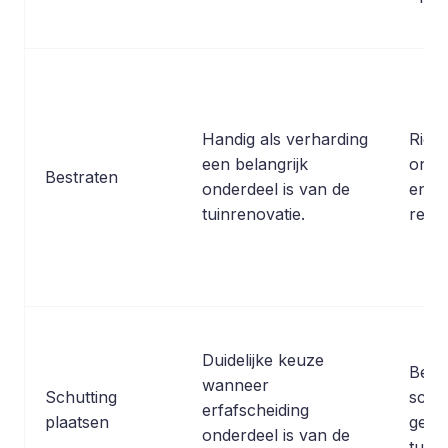
Handig als verharding
Richt
een belangrijk
onde
Bestraten
onderdeel is van de
en ni
tuinrenovatie.
renov
Duidelijke keuze
Beper
wanneer
Schutting
schu
erfafscheiding
plaatsen
geen
onderdeel is van de
tuinr