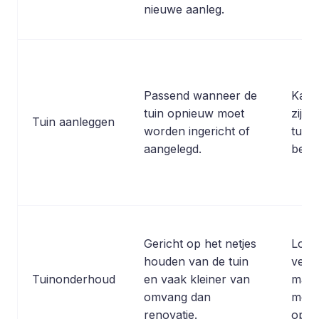
nieuwe aanleg.
Passend wanneer de
Kan 
tuin opnieuw moet
zijn 
Tuin aanleggen
worden ingericht of
tuin 
aangelegd.
behou
Gericht op het netjes
Lost n
houden van de tuin
verou
Tuinonderhoud
en vaak kleiner van
mater
omvang dan
mode
renovatie.
op.