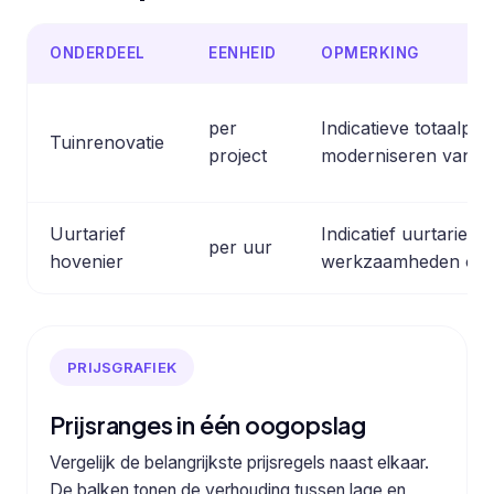
ONDERDEEL
EENHEID
OPMERKING
per
Indicatieve totaalpr
Tuinrenovatie
project
moderniseren van ee
Uurtarief
Indicatief uurtarief
per uur
hovenier
werkzaamheden op ba
PRIJSGRAFIEK
Prijsranges in één oogopslag
Vergelijk de belangrijkste prijsregels naast elkaar.
De balken tonen de verhouding tussen lage en