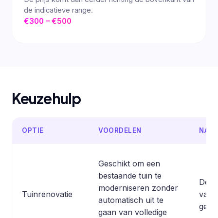
de indicatieve range.
€300 – €500
Keuzehulp
OPTIE
VOORDELEN
NADE
Geschikt om een
bestaande tuin te
De pr
moderniseren zonder
Tuinrenovatie
van 
automatisch uit te
gere
gaan van volledige