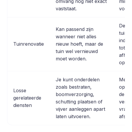
omvang nog niet exact
minde
vaststaat.
voors
De pr
Kan passend zijn
tuinr
wanneer niet alles
indic
Tuinrenovatie
nieuw hoeft, maar de
tot €
tuin wel vernieuwd
afhan
moet worden.
opdra
Je kunt onderdelen
Meerd
zoals bestraten,
opdr
Losse
boomverzorging,
de tot
gerelateerde
schutting plaatsen of
verh
diensten
vijver aanleggen apart
vrag
laten uitvoeren.
afste