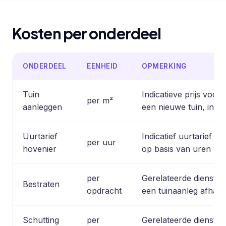
Kosten per onderdeel
ONDERDEEL
EENHEID
OPMERKING
Tuin
Indicatieve prijs voo
per m²
aanleggen
een nieuwe tuin, inclu
Uurtarief
Indicatief uurtarief
per uur
hovenier
op basis van uren wo
per
Gerelateerde dienst; 
Bestraten
opdracht
een tuinaanleg afhank
Schutting
per
Gerelateerde dienst v