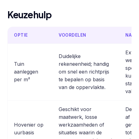
Keuzehulp
OPTIE
VOORDELEN
NADE
Extra
Duidelijke
werk
Tuin
rekeneenheid; handig
speci
aanleggen
om snel een richtprijs
kunne
per m²
te bepalen op basis
stand
van de oppervlakte.
vallen
Geschikt voor
De ei
maatwerk, losse
af va
Hovenier op
werkzaamheden of
gewer
uurbasis
situaties waarin de
totaal