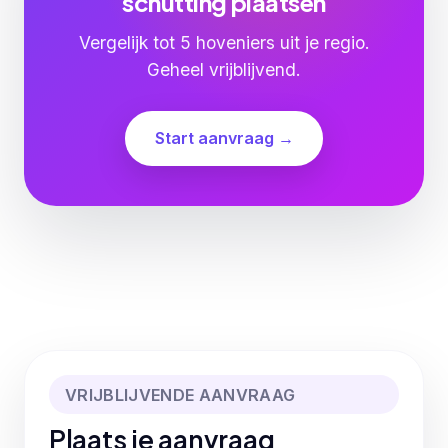
schutting plaatsen
Vergelijk tot 5 hoveniers uit je regio.
Geheel vrijblijvend.
Start aanvraag →
VRIJBLIJVENDE AANVRAAG
Plaats je aanvraag