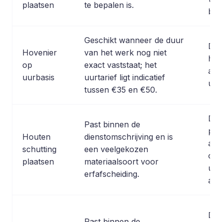
plaatsen
te bepalen is.
bij
Geschikt wanneer de duur
De 
Hovenier
van het werk nog niet
han
op
exact vaststaat; het
aan
uurbasis
uurtarief ligt indicatief
ure
tussen €35 en €50.
De u
Past binnen de
prijs
Houten
dienstomschrijving en is
afh
schutting
een veelgekozen
om
plaatsen
materiaalsoort voor
uit
erfafscheiding.
arb
De 
Past binnen de