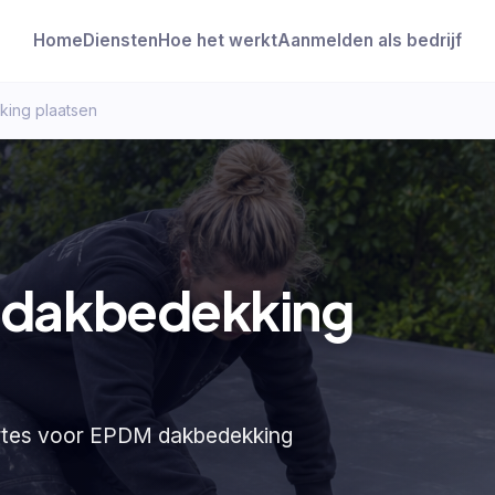
Home
Diensten
Hoe het werkt
Aanmelden als bedrijf
ing plaatsen
 dakbedekking
fertes voor EPDM dakbedekking