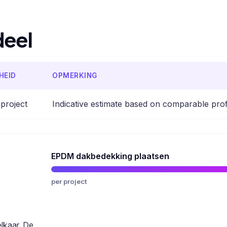
deel
HEID
OPMERKING
 project
Indicative estimate based on comparable pro
EPDM dakbedekking plaatsen
per project
elkaar. De