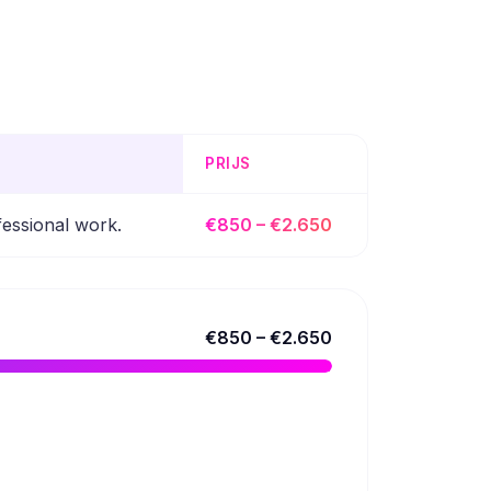
PRIJS
fessional work.
€850 – €2.650
€850 – €2.650