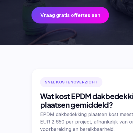
Vraag gratis offertes aan
SNEL KOSTENOVERZICHT
Wat kost EPDM dakbedekk
plaatsen gemiddeld?
EPDM dakbedekking plaatsen kost meest
EUR 2,650 per project, afhankelijk van 
voorbereiding en bereikbaarheid.