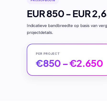
EUR 850 - EUR 2,
Indicatieve bandbreedte op basis van verge
projectdetails.
PER PROJECT
€850 – €2.650