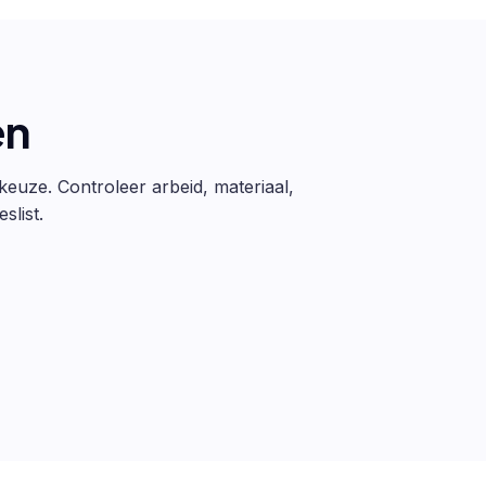
en
 keuze. Controleer arbeid, materiaal,
slist.