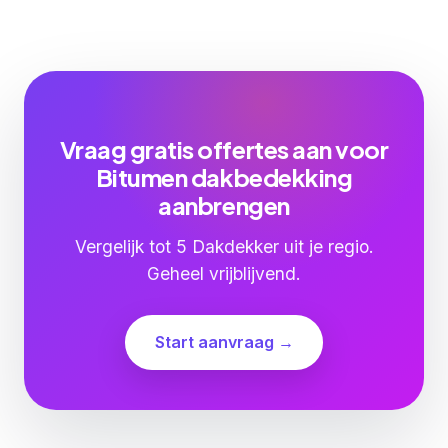
Vraag gratis offertes aan voor
Bitumen dakbedekking
aanbrengen
Vergelijk tot 5 Dakdekker uit je regio.
Geheel vrijblijvend.
Start aanvraag →