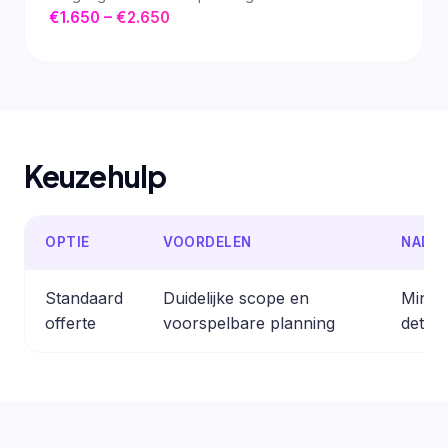
€1.650 – €2.650
Keuzehulp
OPTIE
VOORDELEN
NADE
Standaard
Duidelijke scope en
Minder
offerte
voorspelbare planning
detail