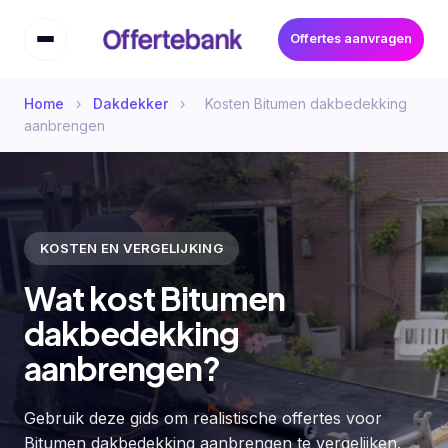
Offertes aanvragen
Home
›
Dakdekker
›
Kosten Bitumen dakbedekking
aanbrengen
KOSTEN EN VERGELIJKING
Wat kost Bitumen
dakbedekking
aanbrengen?
Gebruik deze gids om realistische offertes voor
Bitumen dakbedekking aanbrengen te vergelijken.