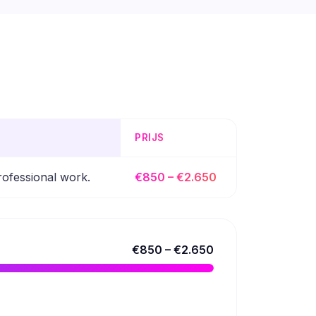
PRIJS
rofessional work.
€850 – €2.650
€850 – €2.650