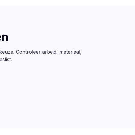
en
 keuze. Controleer arbeid, materiaal,
slist.