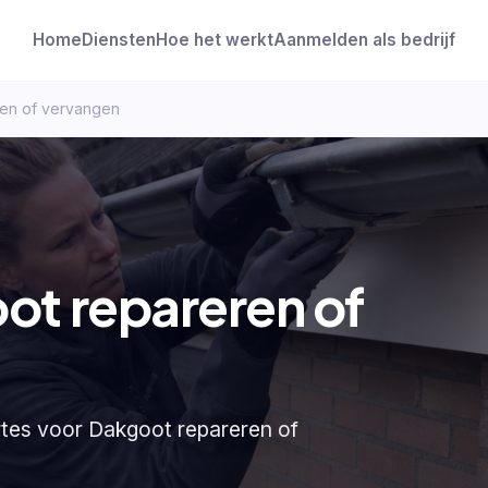
Home
Diensten
Hoe het werkt
Aanmelden als bedrijf
ren of vervangen
ot repareren of
ertes voor Dakgoot repareren of