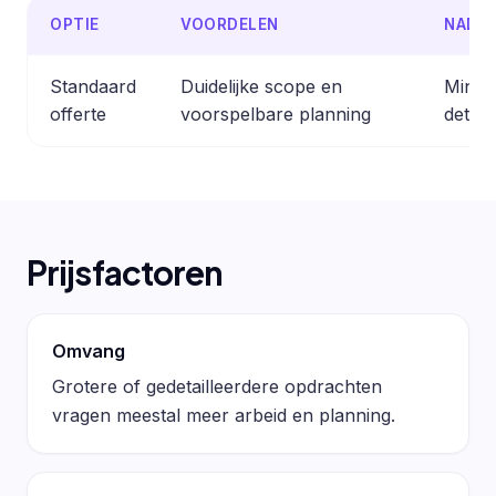
OPTIE
VOORDELEN
NADE
Standaard
Duidelijke scope en
Minder
offerte
voorspelbare planning
detail
Prijsfactoren
Omvang
Grotere of gedetailleerdere opdrachten
vragen meestal meer arbeid en planning.