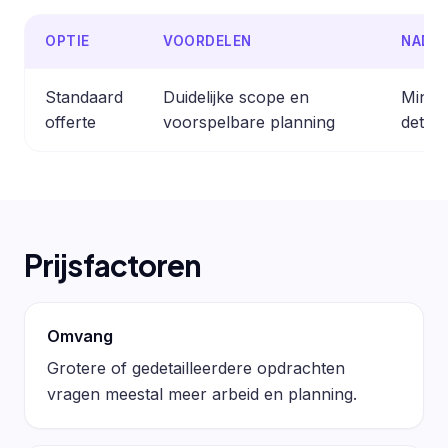
OPTIE
VOORDELEN
NADE
Standaard
Duidelijke scope en
Minder
offerte
voorspelbare planning
detail
Prijsfactoren
Omvang
Grotere of gedetailleerdere opdrachten
vragen meestal meer arbeid en planning.