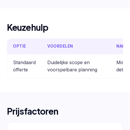
Keuzehulp
OPTIE
VOORDELEN
NADE
Standaard
Duidelijke scope en
Minder
offerte
voorspelbare planning
detail
Prijsfactoren