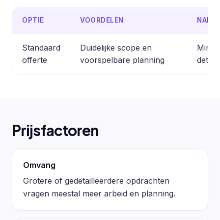
OPTIE
VOORDELEN
NADE
Standaard
Duidelijke scope en
Minder
offerte
voorspelbare planning
detail
Prijsfactoren
Omvang
Grotere of gedetailleerdere opdrachten
vragen meestal meer arbeid en planning.