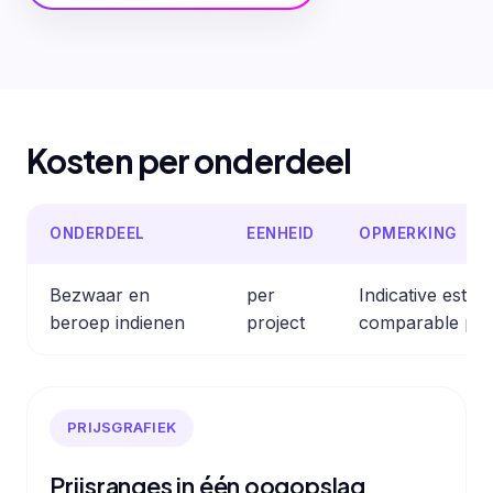
Kosten per onderdeel
ONDERDEEL
EENHEID
OPMERKING
Bezwaar en
per
Indicative estim
beroep indienen
project
comparable pro
PRIJSGRAFIEK
Prijsranges in één oogopslag