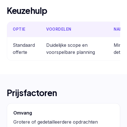
Keuzehulp
OPTIE
VOORDELEN
NADE
Standaard
Duidelijke scope en
Minder
offerte
voorspelbare planning
detail
Prijsfactoren
Omvang
Grotere of gedetailleerdere opdrachten