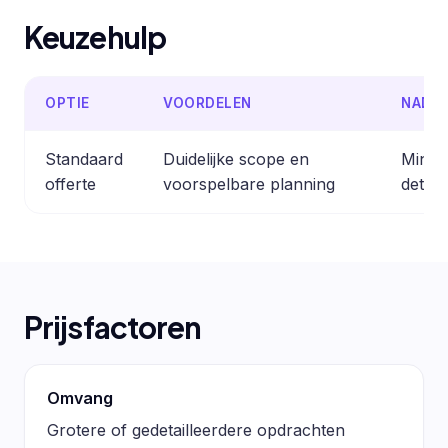
Keuzehulp
OPTIE
VOORDELEN
NADE
Standaard
Duidelijke scope en
Minder
offerte
voorspelbare planning
detail
Prijsfactoren
Omvang
Grotere of gedetailleerdere opdrachten