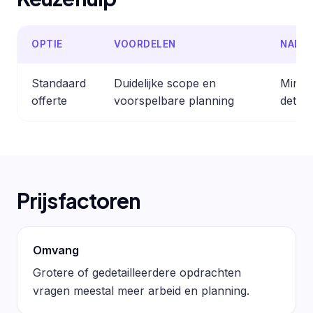
OPTIE
VOORDELEN
NADE
Standaard
Duidelijke scope en
Minder
offerte
voorspelbare planning
detail
Prijsfactoren
Omvang
Grotere of gedetailleerdere opdrachten
vragen meestal meer arbeid en planning.