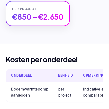
PER PROJECT
€850 – €2.650
Kosten per onderdeel
ONDERDEEL
EENHEID
OPMERKING
Bodemwarmtepomp
per
Indicative est
aanleggen
project
comparable pr