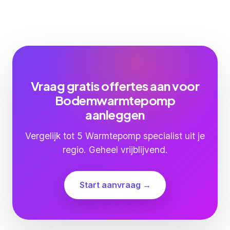
Vraag gratis offertes aan voor
Bodemwarmtepomp
aanleggen
Vergelijk tot 5 Warmtepomp specialist uit je
regio. Geheel vrijblijvend.
Start aanvraag →