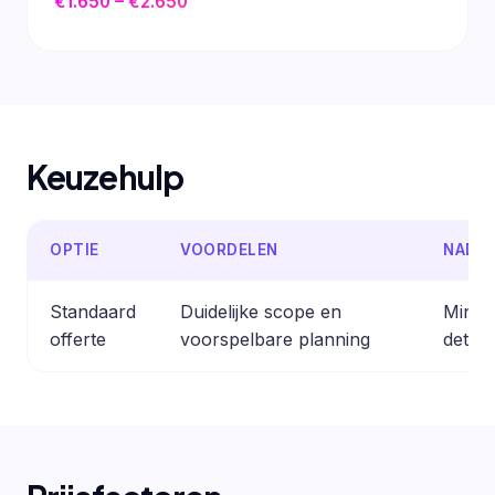
€1.650 – €2.650
Keuzehulp
OPTIE
VOORDELEN
NADE
Standaard
Duidelijke scope en
Minder
offerte
voorspelbare planning
detail