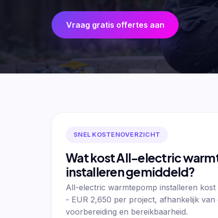
Vraag gratis offertes aan
SNEL KOSTENOVERZICHT
Wat kost All-electric wa
installeren gemiddeld?
All-electric warmtepomp installeren kos
- EUR 2,650 per project, afhankelijk va
voorbereiding en bereikbaarheid.