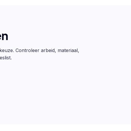
en
 keuze. Controleer arbeid, materiaal,
slist.