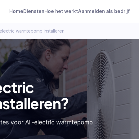
Home
Diensten
Hoe het werkt
Aanmelden als bedrijf
-electric warmtepomp installeren
ectric
stalleren?
ertes voor All-electric warmtepomp