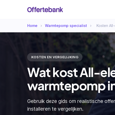
Home
›
Warmtepomp specialist
›
Kosten All
KOSTEN EN VERGELIJKING
Wat kost All-el
warmtepomp in
Gebruik deze gids om realistische off
installeren te vergelijken.