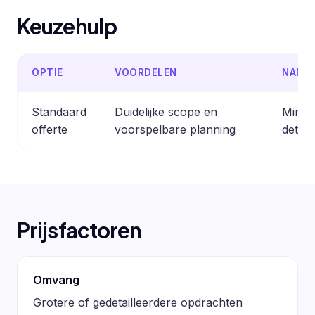
Keuzehulp
OPTIE
VOORDELEN
NADE
Standaard
Duidelijke scope en
Minder
offerte
voorspelbare planning
detail
Prijsfactoren
Omvang
Grotere of gedetailleerdere opdrachten