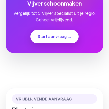
Vijver schoonmaken
Vergelijk tot 5 Vijver specialist uit je regio.
Geheel vrijblijvend.
Start aanvraag →
VRIJBLIJVENDE AANVRAAG