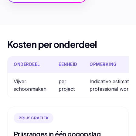
Kosten per onderdeel
ONDERDEEL
EENHEID
OPMERKING
Vijver
per
Indicative estimate
schoonmaken
project
professional work.
PRIJSGRAFIEK
Prijsranges in één oogopslag