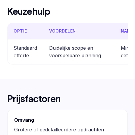
Keuzehulp
OPTIE
VOORDELEN
NADE
Standaard
Duidelijke scope en
Minder
offerte
voorspelbare planning
detail
Prijsfactoren
Omvang
Grotere of gedetailleerdere opdrachten