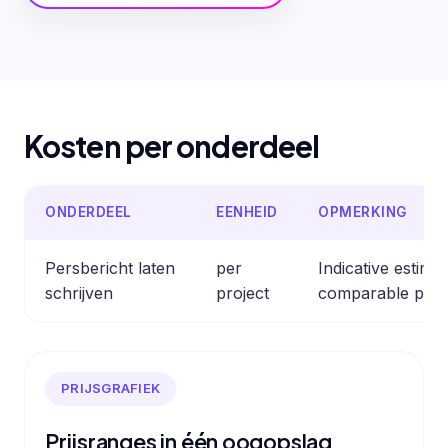
Kosten per onderdeel
ONDERDEEL
EENHEID
OPMERKING
Persbericht laten
per
Indicative estima
schrijven
project
comparable prof
PRIJSGRAFIEK
Prijsranges in één oogopslag