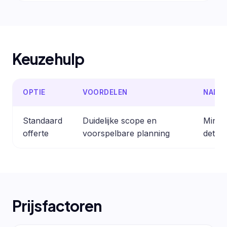
Keuzehulp
OPTIE
VOORDELEN
NADE
Standaard
Duidelijke scope en
Minder
offerte
voorspelbare planning
detail
Prijsfactoren