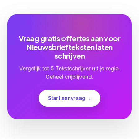
Vraag gratis offertes aan voor
Nieuwsbriefteksten laten
schrijven
Vergelijk tot 5 Tekstschrijver uit je regio.
Geheel vrijblijvend.
Start aanvraag →