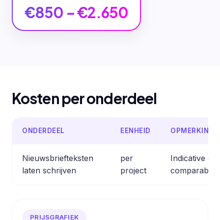
€850 – €2.650
Kosten per onderdeel
ONDERDEEL
EENHEID
OPMERKING
Nieuwsbriefteksten
per
Indicative es
laten schrijven
project
comparable p
PRIJSGRAFIEK