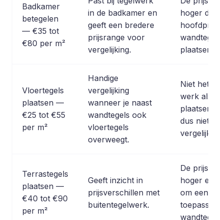
Past bij tegelwerk
De prijsran
Badkamer
in de badkamer en
hoger dan
betegelen
geeft een bredere
hoofdprijs
— €35 tot
prijsrange voor
wandtegel
€80 per m²
vergelijking.
plaatsen.
Handige
Niet hetze
Vloertegels
vergelijking
werk als 
plaatsen —
wanneer je naast
plaatsen; p
€25 tot €55
wandtegels ook
dus niet 
per m²
vloertegels
vergelijkba
overweegt.
De prijsran
Terrastegels
Geeft inzicht in
hoger en h
plaatsen —
prijsverschillen met
om een an
€40 tot €90
buitentegelwerk.
toepassin
per m²
wandtegel