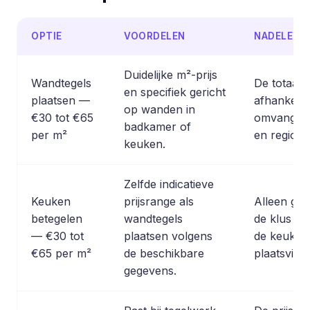
OPTIE
VOORDELEN
NADELEN
Duidelijke m²-prijs
Wandtegels
De totaalpri
en specifiek gericht
plaatsen —
afhankelij
op wanden in
€30 tot €65
omvang, m
badkamer of
per m²
en regio.
keuken.
Zelfde indicatieve
Keuken
prijsrange als
Alleen ges
betegelen
wandtegels
de klus spe
— €30 tot
plaatsen volgens
de keuken
€65 per m²
de beschikbare
plaatsvindt
gegevens.