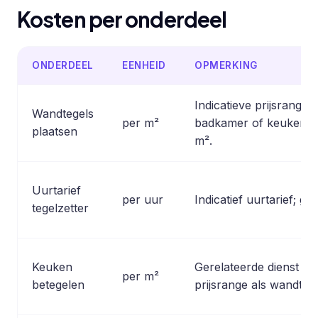
Kosten per onderdeel
ONDERDEEL
EENHEID
OPMERKING
Indicatieve prijsrange 
Wandtegels
per m²
badkamer of keuken; g
plaatsen
m².
Uurtarief
per uur
Indicatief uurtarief; g
tegelzetter
Keuken
Gerelateerde dienst met
per m²
betegelen
prijsrange als wandtege