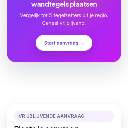
wandtegels plaatsen
Vergelijk tot 5 tegelzetters uit je regio.
Geheel vrijblijvend.
Start aanvraag →
VRIJBLIJVENDE AANVRAAG