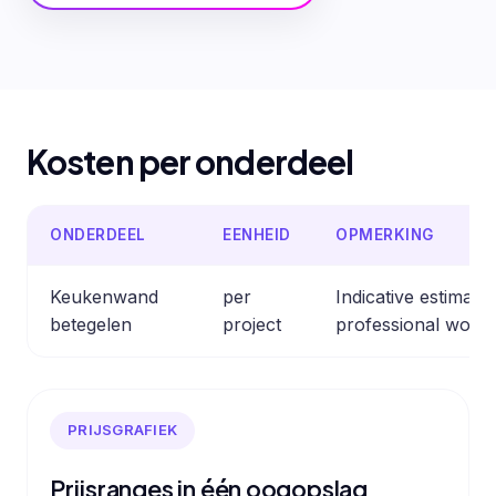
Kosten per onderdeel
ONDERDEEL
EENHEID
OPMERKING
Keukenwand
per
Indicative estimat
betegelen
project
professional work.
PRIJSGRAFIEK
Prijsranges in één oogopslag