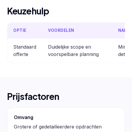
Keuzehulp
OPTIE
VOORDELEN
NADE
Standaard
Duidelijke scope en
Minder
offerte
voorspelbare planning
detail
Prijsfactoren
Omvang
Grotere of gedetailleerdere opdrachten