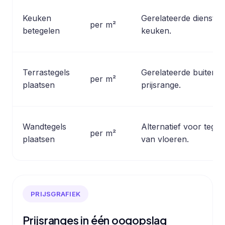
Keuken
Gerelateerde dienst v
per m²
betegelen
keuken.
Terrastegels
Gerelateerde buitent
per m²
plaatsen
prijsrange.
Wandtegels
Alternatief voor tege
per m²
plaatsen
van vloeren.
PRIJSGRAFIEK
Prijsranges in één oogopslag