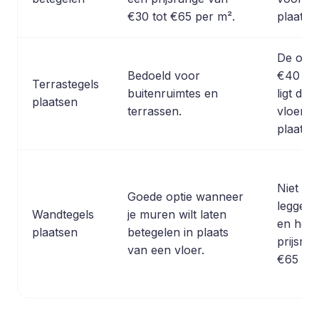
€30 tot €65 per m².
plaatse
De opge
Bedoeld voor
€40 tot
Terrastegels
buitenruimtes en
ligt da
plaatsen
terrassen.
vloerte
plaatse
Niet be
Goede optie wanneer
leggen 
Wandtegels
je muren wilt laten
en heef
plaatsen
betegelen in plaats
prijsra
van een vloer.
€65 per