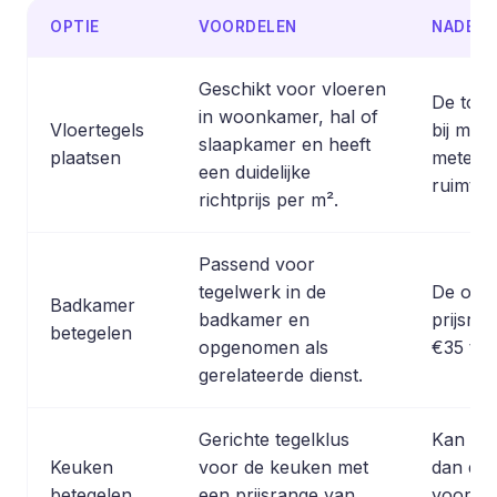
OPTIE
VOORDELEN
NADELE
Geschikt voor vloeren
De totaa
in woonkamer, hal of
Vloertegels
bij mee
slaapkamer en heeft
plaatsen
meters 
een duidelijke
ruimtes
richtprijs per m².
Passend voor
tegelwerk in de
De opg
Badkamer
badkamer en
prijsran
betegelen
opgenomen als
€35 tot
gerelateerde dienst.
Gerichte tegelklus
Kan duu
Keuken
voor de keuken met
dan de 
betegelen
een prijsrange van
voor vl