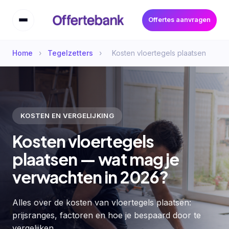
Offertes aanvragen
Home
›
Tegelzetters
›
Kosten vloertegels plaatsen
KOSTEN EN VERGELIJKING
Kosten vloertegels
plaatsen — wat mag je
verwachten in 2026?
Alles over de kosten van vloertegels plaatsen:
prijsranges, factoren en hoe je bespaard door te
vergelijken.