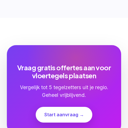
Vraag gratis offertes aan voor
vloertegels plaatsen
Vergelijk tot 5 tegelzetters uit je regio.
Geheel vrijblijvend.
Start aanvraag →