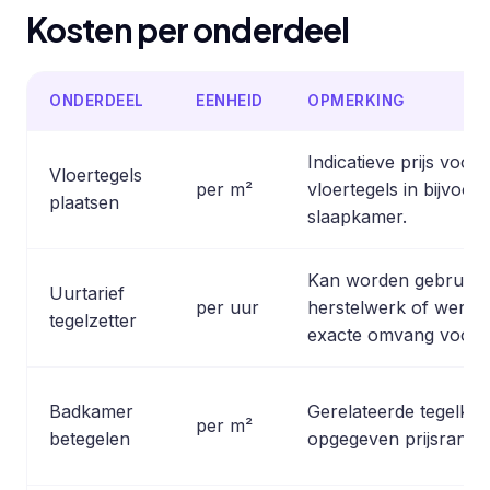
Kosten per onderdeel
ONDERDEEL
EENHEID
OPMERKING
Indicatieve prijs voor
Vloertegels
per m²
vloertegels in bijvoo
plaatsen
slaapkamer.
Kan worden gebruikt b
Uurtarief
per uur
herstelwerk of werkz
tegelzetter
exacte omvang vooraf 
Badkamer
Gerelateerde tegelkl
per m²
betegelen
opgegeven prijsrange