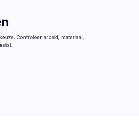
en
 keuze. Controleer arbeid, materiaal,
slist.