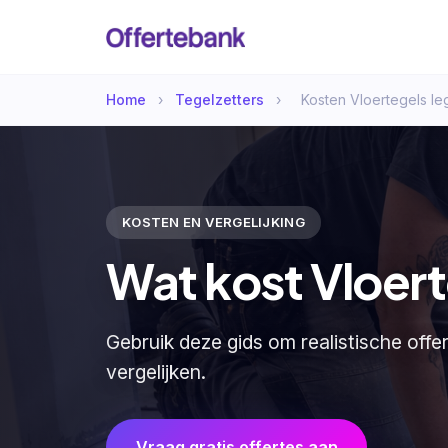
Home
›
Tegelzetters
›
Kosten Vloertegels l
KOSTEN EN VERGELIJKING
Wat kost Vloer
Gebruik deze gids om realistische offe
vergelijken.
Vraag gratis offertes aan