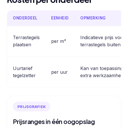
ONDERDEEL
EENHEID
OPMERKING
Terrastegels
Indicatieve prijs voor
per m²
plaatsen
terrastegels buiten op
Uurtarief
Kan van toepassing zij
per uur
tegelzetter
extra werkzaamheden 
PRIJSGRAFIEK
Prijsranges in één oogopslag