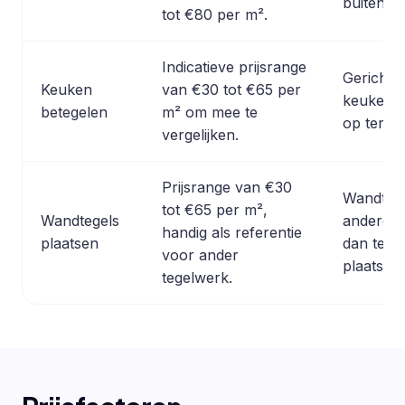
buitenter
tot €80 per m².
Indicatieve prijsrange
Gericht 
Keuken
van €30 tot €65 per
keukenwe
betegelen
m² om mee te
op terras
vergelijken.
Prijsrange van €30
Wandtege
tot €65 per m²,
Wandtegels
andere t
handig als referentie
plaatsen
dan terra
voor ander
plaatsen.
tegelwerk.