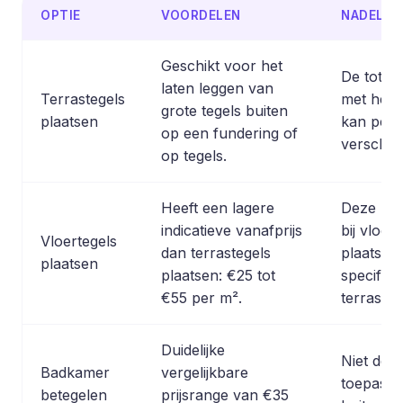
OPTIE
VOORDELEN
NADELEN
Geschikt voor het
De totaal
laten leggen van
Terrastegels
met het 
grote tegels buiten
plaatsen
kan per 
op een fundering of
verschill
op tegels.
Heeft een lagere
Deze pri
indicatieve vanafprijs
bij vloer
Vloertegels
dan terrastegels
plaatsen 
plaatsen
plaatsen: €25 tot
specifiek
€55 per m².
terrasteg
Duidelijke
Niet deze
Badkamer
vergelijkbare
toepassi
betegelen
prijsrange van €35