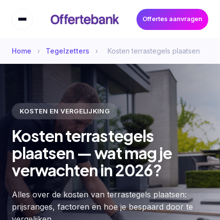
Offertes aanvragen
Home
›
Tegelzetters
›
Kosten terrastegels plaatsen
KOSTEN EN VERGELIJKING
Kosten terrastegels
plaatsen — wat mag je
verwachten in 2026?
Alles over de kosten van terrastegels plaatsen:
prijsranges, factoren en hoe je bespaard door te
vergelijken.