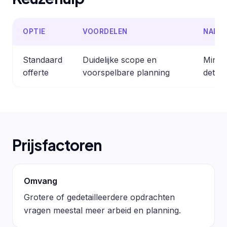
OPTIE
VOORDELEN
NADE
Standaard
Duidelijke scope en
Minder
offerte
voorspelbare planning
detail
Prijsfactoren
Omvang
Grotere of gedetailleerdere opdrachten
vragen meestal meer arbeid en planning.