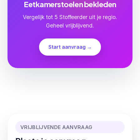
Eetkamerstoelen bekleden
Vergelijk tot 5 Stoffeerder uit je regio.
Geheel vrijblijvend.
Start aanvraag →
VRIJBLIJVENDE AANVRAAG