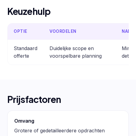
Keuzehulp
OPTIE
VOORDELEN
NADE
Standaard
Duidelijke scope en
Minder
offerte
voorspelbare planning
detail
Prijsfactoren
Omvang
Grotere of gedetailleerdere opdrachten