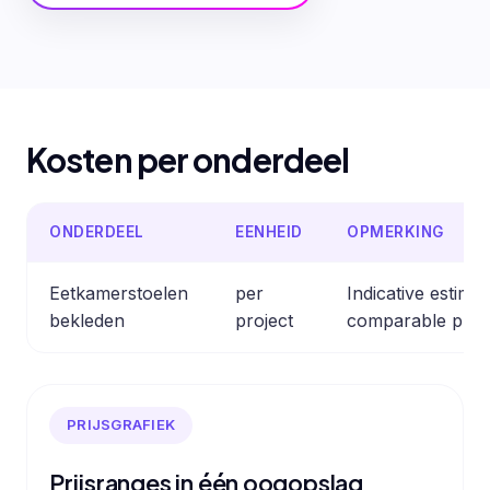
Kosten per onderdeel
ONDERDEEL
EENHEID
OPMERKING
Eetkamerstoelen
per
Indicative estima
bekleden
project
comparable prof
PRIJSGRAFIEK
Prijsranges in één oogopslag