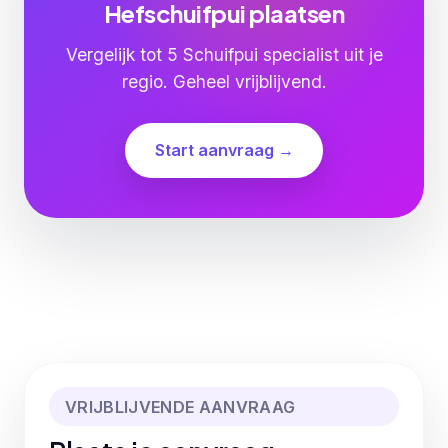
Hefschuifpui plaatsen
Vergelijk tot 5 Schuifpui specialist uit je
regio. Geheel vrijblijvend.
Start aanvraag →
VRIJBLIJVENDE AANVRAAG