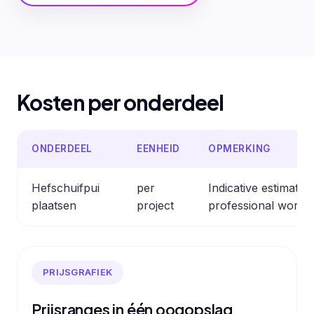
Kosten per onderdeel
ONDERDEEL
EENHEID
OPMERKING
Hefschuifpui
per
Indicative estimate
plaatsen
project
professional work.
PRIJSGRAFIEK
Prijsranges in één oogopslag