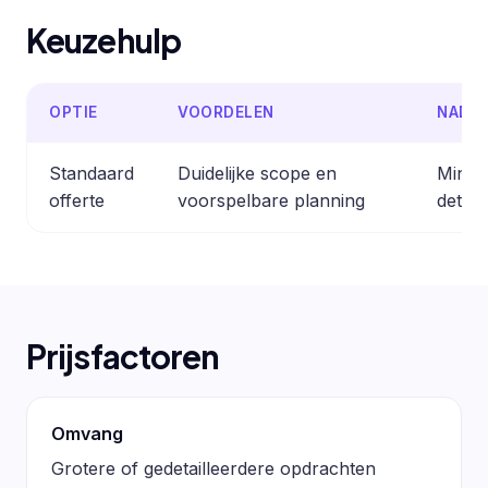
Keuzehulp
OPTIE
VOORDELEN
NADE
Standaard
Duidelijke scope en
Minder
offerte
voorspelbare planning
detail
Prijsfactoren
Omvang
Grotere of gedetailleerdere opdrachten