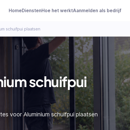
Home
Diensten
Hoe het werkt
Aanmelden als bedrijf
um schuifpui plaatsen
nium schuifpui
rtes voor Aluminium schuifpui plaatsen