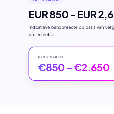
EUR 850 - EUR 2,
Indicatieve bandbreedte op basis van verge
projectdetails.
PER PROJECT
€850 – €2.650