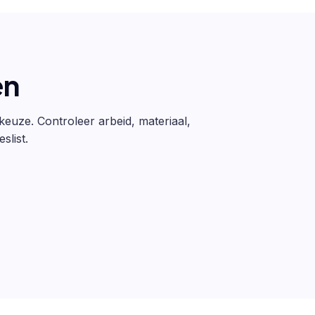
en
 keuze. Controleer arbeid, materiaal,
slist.