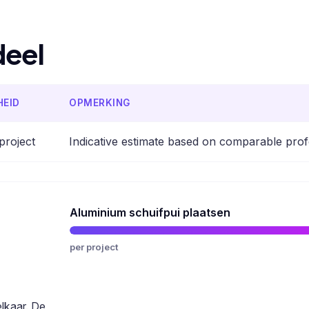
deel
HEID
OPMERKING
project
Indicative estimate based on comparable prof
Aluminium schuifpui plaatsen
per project
elkaar. De