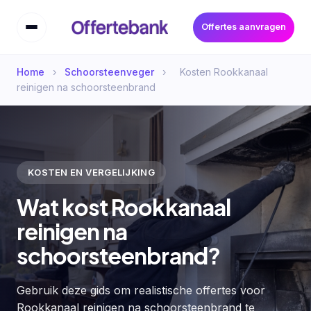
Offertes aanvragen
Home
›
Schoorsteenveger
›
Kosten Rookkanaal
reinigen na schoorsteenbrand
KOSTEN EN VERGELIJKING
Wat kost Rookkanaal
reinigen na
schoorsteenbrand?
Gebruik deze gids om realistische offertes voor
Rookkanaal reinigen na schoorsteenbrand te