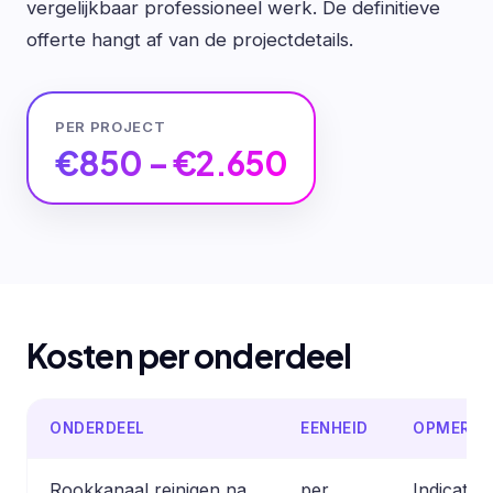
vergelijkbaar professioneel werk. De definitieve
offerte hangt af van de projectdetails.
PER PROJECT
€850 – €2.650
Kosten per onderdeel
ONDERDEEL
EENHEID
OPMERKI
Rookkanaal reinigen na
per
Indicativ