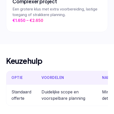
Complexer project
Een grotere klus met extra voorbereiding, lastige
toegang of strakkere planning.
€1.650 – €2.650
Keuzehulp
OPTIE
VOORDELEN
NADE
Standaard
Duidelijke scope en
Minder
offerte
voorspelbare planning
detail