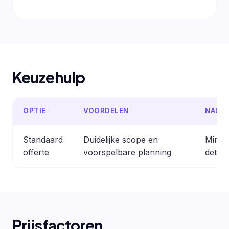
Keuzehulp
OPTIE
VOORDELEN
NADE
Standaard
Duidelijke scope en
Minder
offerte
voorspelbare planning
detail
Prijsfactoren