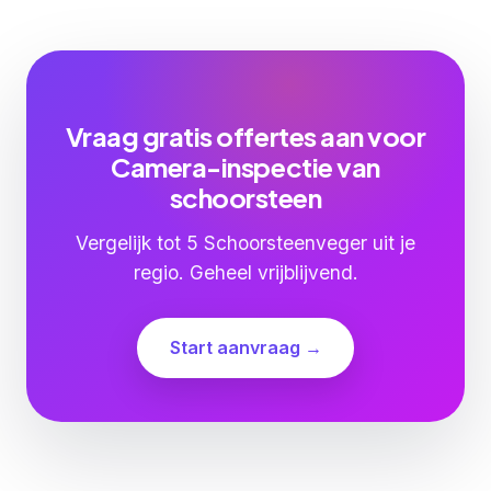
Vraag gratis offertes aan voor
Camera-inspectie van
schoorsteen
Vergelijk tot 5 Schoorsteenveger uit je
regio. Geheel vrijblijvend.
Start aanvraag →