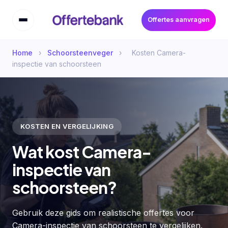
Offertes aanvragen
Home
›
Schoorsteenveger
›
Kosten Camera-
inspectie van schoorsteen
KOSTEN EN VERGELIJKING
Wat kost Camera-
inspectie van
schoorsteen?
Gebruik deze gids om realistische offertes voor
Camera-inspectie van schoorsteen te vergelijken.