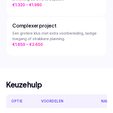
€1.320 – €1.980
Complexer project
Een grotere klus met extra voorbereiding, lastige
toegang of strakkere planning.
€1.650 – €2.650
Keuzehulp
OPTIE
VOORDELEN
NADE